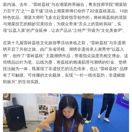
新内涵。去年，“雷岭荔枝”与在潮菜跨界融合，粤东技师学院“潮菜助
力百千万”之“一荔千馐”活动上潮菜师傅们创作了22道荔枝菜品、10款
特色饮品、潮菜大师叶飞多次赴雷岭指导创作的，将岭南荔枝的清甜
与潮菜技艺的精妙完美结合，为观众带来“舌尖上的雷岭风味”，实
现“以荔入菜”的产业延伸，让农产品从“土特产”升级为“文化美食IP”。
在第十九届雷岭荔枝文化旅游季活动来临之前，“雷岭荔枝”与非遗潮
绣开启了共创之旅。由广东省劳模、潮绣非遗传承人谢秀华“以荔入
绣”，创作了“雷岭荔枝” 主题潮绣作品，带着指尖温度亮相文博会。这
些绣品以针为笔、以线为墨，将荔枝的饱满肌理与潮绣的钉金、垫绣
技法融为一体，既展现了非遗技艺的活态传承，也让 “雷岭荔枝” 品牌
有了可触摸、可传播的文化载体，实现 “一针一线传荔韵，非遗赋能
助振兴” 的生动实践。