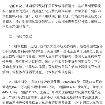
总的来说，近期乐观预期下美豆继续偏强运行，连粕受制于弱现
实下估值空间受限，内外盘分化走势的格局延续。后续来看，随国内
大豆集中到港，油厂开机率有继续回升的预期，市场豆粕供应压力仍
然较大，预计现货继续震荡偏弱运行，短期基差有走弱可能，策略上
内盘豆粕偏弱看待。
二、消息与数据
1．机构数据：近期，国内外大豆市场先扬后抑。随着美国农业部
5月供需报告利多影响的释放，美豆期价一度涨至近两个月高位，因美
豆出口数据创年度新低、南美大豆丰产预期较强、美国大豆压榨季节
性放缓，美豆期价大幅回落。国内大豆库存处于近年同期高位，下游
采购态度谨慎，供需结构偏弱，豆类期价虽然在节奏上跟随美豆价格
波动，但整体表现弱于外盘。（饲料行业信息网）
2．机构消息：据海关统计数据显示，2026年4月中国进口大豆数
量达到847.8万吨同比增对239.7万吨，增幅39.4%；比3月进口量增加
445.9万吨，增幅52.6%。主要是3月海关加强检疫后到港大豆通关延
迟，导致3月进口量较少，且有不少大豆货船延期到4月才完成通关；
而在后期海关检疫放松后大豆通关进度恢复正常，令4月进口大豆数量