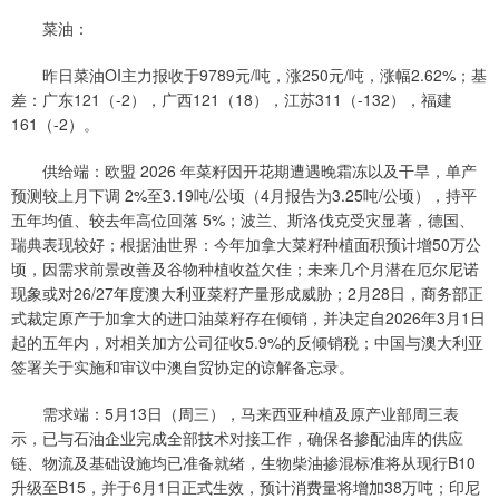
菜油：
昨日菜油OI主力报收于9789元/吨，涨250元/吨，涨幅2.62%；基
差：广东121（-2），广西121（18），江苏311（-132），福建
161（-2）。
供给端：欧盟 2026 年菜籽因开花期遭遇晚霜冻以及干旱，单产
预测较上月下调 2%至3.19吨/公顷（4月报告为3.25吨/公顷），持平
五年均值、较去年高位回落 5%；波兰、斯洛伐克受灾显著，德国、
瑞典表现较好；根据油世界：今年加拿大菜籽种植面积预计增50万公
顷，因需求前景改善及谷物种植收益欠佳；未来几个月潜在厄尔尼诺
现象或对26/27年度澳大利亚菜籽产量形成威胁；2月28日，商务部正
式裁定原产于加拿大的进口油菜籽存在倾销，并决定自2026年3月1日
起的五年内，对相关加方公司征收5.9%的反倾销税；中国与澳大利亚
签署关于实施和审议中澳自贸协定的谅解备忘录。
需求端：5月13日（周三），马来西亚种植及原产业部周三表
示，已与石油企业完成全部技术对接工作，确保各掺配油库的供应
链、物流及基础设施均已准备就绪，生物柴油掺混标准将从现行B10
升级至B15，并于6月1日正式生效，预计消费量将增加38万吨；印尼