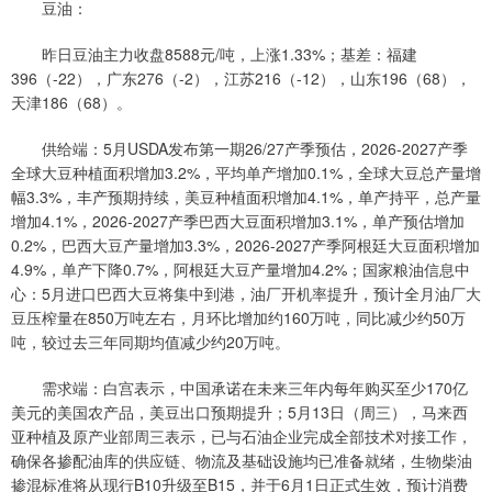
豆油：
昨日豆油主力收盘8588元/吨，上涨1.33%；基差：福建
396（-22），广东276（-2），江苏216（-12），山东196（68），
天津186（68）。
供给端：5月USDA发布第一期26/27产季预估，2026-2027产季
全球大豆种植面积增加3.2%，平均单产增加0.1%，全球大豆总产量增
幅3.3%，丰产预期持续，美豆种植面积增加4.1%，单产持平，总产量
增加4.1%，2026-2027产季巴西大豆面积增加3.1%，单产预估增加
0.2%，巴西大豆产量增加3.3%，2026-2027产季阿根廷大豆面积增加
4.9%，单产下降0.7%，阿根廷大豆产量增加4.2%；国家粮油信息中
心：5月进口巴西大豆将集中到港，油厂开机率提升，预计全月油厂大
豆压榨量在850万吨左右，月环比增加约160万吨，同比减少约50万
吨，较过去三年同期均值减少约20万吨。
需求端：白宫表示，中国承诺在未来三年内每年购买至少170亿
美元的美国农产品，美豆出口预期提升；5月13日（周三），马来西
亚种植及原产业部周三表示，已与石油企业完成全部技术对接工作，
确保各掺配油库的供应链、物流及基础设施均已准备就绪，生物柴油
掺混标准将从现行B10升级至B15，并于6月1日正式生效，预计消费