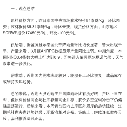
一．观点总结
原料价格方面，昨日泰国中央市场胶水报价84泰铢/kg，环比未
变；胶杯报价69.31泰铢/kg，环比未变。现货价格方面，山东地区
SCRWF报价17450元/吨，环比-100元/吨。
供给端，据监测显示泰国北部降雨量环比增长显著，暂未出现干
旱。产量来看，3月据ANRPC数据显示产量同比走弱。中期角度，本
周NINO3.4指数大幅上行达到0.9，即将进入偏强厄尔尼诺气候，天气
叙事进一步强化。
需求端，近期国内需求表现较好，轮胎开工环比恢复，成品库存
或维持去库趋势。
总的来说，近期天胶近端主产国降雨环比有所好转，产区上量在
即，但原料价格高企与社库存量高企并存，胶价多空逻辑冲击下仍偏
强震荡运行。后续来看，本周青岛区内去库区外累库的趋势延续，短
期总社库去库趋势趋缓，现货流相对充裕。策略上，继续逢低做多天
胶，套利推荐深浅正套。