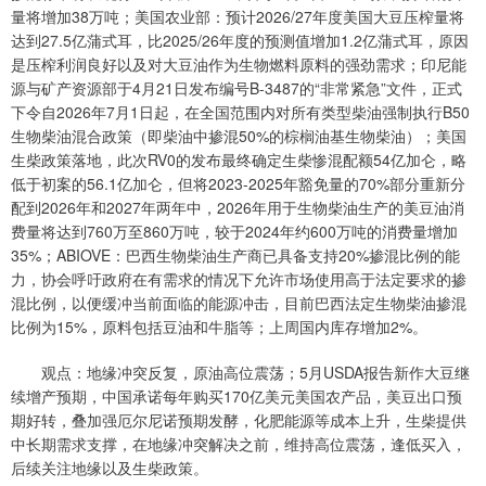
量将增加38万吨；美国农业部：预计2026/27年度美国大豆压榨量将
达到27.5亿蒲式耳，比2025/26年度的预测值增加1.2亿蒲式耳，原因
是压榨利润良好以及对大豆油作为生物燃料原料的强劲需求；印尼能
源与矿产资源部于4月21日发布编号B-3487的“非常紧急”文件，正式
下令自2026年7月1日起，在全国范围内对所有类型柴油强制执行B50
生物柴油混合政策（即柴油中掺混50%的棕榈油基生物柴油）；美国
生柴政策落地，此次RV0的发布最终确定生柴惨混配额54亿加仑，略
低于初案的56.1亿加仑，但将2023-2025年豁免量的70%部分重新分
配到2026年和2027年两年中，2026年用于生物柴油生产的美豆油消
费量将达到760万至860万吨，较于2024年约600万吨的消费量增加
35%；ABIOVE：巴西生物柴油生产商已具备支持20%掺混比例的能
力，协会呼吁政府在有需求的情况下允许市场使用高于法定要求的掺
混比例，以便缓冲当前面临的能源冲击，目前巴西法定生物柴油掺混
比例为15%，原料包括豆油和牛脂等；上周国内库存增加2%。
观点：地缘冲突反复，原油高位震荡；5月USDA报告新作大豆继
续增产预期，中国承诺每年购买170亿美元美国农产品，美豆出口预
期好转，叠加强厄尔尼诺预期发酵，化肥能源等成本上升，生柴提供
中长期需求支撑，在地缘冲突解决之前，维持高位震荡，逢低买入，
后续关注地缘以及生柴政策。