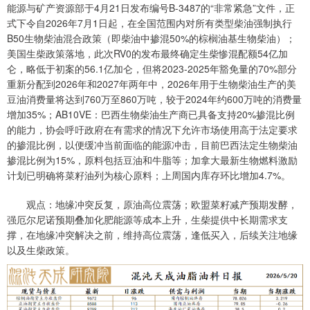
能源与矿产资源部于4月21日发布编号B-3487的“非常紧急”文件，正
式下令自2026年7月1日起，在全国范围内对所有类型柴油强制执行
B50生物柴油混合政策（即柴油中掺混50%的棕榈油基生物柴油）；
美国生柴政策落地，此次RV0的发布最终确定生柴惨混配额54亿加
仑，略低于初案的56.1亿加仑，但将2023-2025年豁免量的70%部分
重新分配到2026年和2027年两年中，2026年用于生物柴油生产的美
豆油消费量将达到760万至860万吨，较于2024年约600万吨的消费量
增加35%；AB10VE：巴西生物柴油生产商已具备支持20%掺混比例
的能力，协会呼吁政府在有需求的情况下允许市场使用高于法定要求
的掺混比例，以便缓冲当前面临的能源冲击，目前巴西法定生物柴油
掺混比例为15%，原料包括豆油和牛脂等；加拿大最新生物燃料激励
计划已明确将菜籽油列为核心原料；上周国内库存环比增加4.7%。
观点：地缘冲突反复，原油高位震荡；欧盟菜籽减产预期发酵，
强厄尔尼诺预期叠加化肥能源等成本上升，生柴提供中长期需求支
撑，在地缘冲突解决之前，维持高位震荡，逢低买入，后续关注地缘
以及生柴政策。