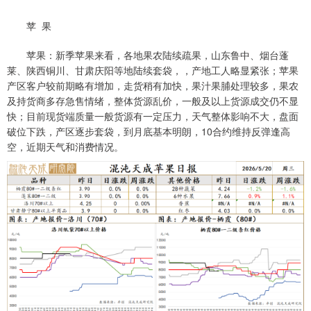
苹 果
苹果：新季苹果来看，各地果农陆续疏果，山东鲁中、烟台蓬
莱、陕西铜川、甘肃庆阳等地陆续套袋，，产地工人略显紧张；苹果
产区客户较前期略有增加，走货稍有加快，果汁果脯处理较多，果农
及持货商多存急售情绪，整体货源乱价，一般及以上货源成交仍不显
快；目前现货端质量一般货源有一定压力，天气整体影响不大，盘面
破位下跌，产区逐步套袋，到月底基本明朗，10合约维持反弹逢高
空，近期天气和消费情况。