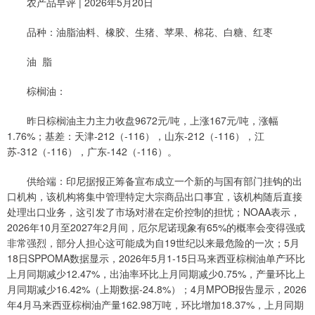
农产品早评 | 2026年5月20日
品种：油脂油料、橡胶、生猪、苹果、棉花、白糖、红枣
油 脂
棕榈油：
昨日棕榈油主力主力收盘9672元/吨，上涨167元/吨，涨幅
1.76%；基差：天津-212（-116），山东-212（-116），江
苏-312（-116），广东-142（-116）。
供给端：印尼据报正筹备宣布成立一个新的与国有部门挂钩的出
口机构，该机构将集中管理特定大宗商品出口事宜，该机构随后直接
处理出口业务，这引发了市场对潜在定价控制的担忧；NOAA表示，
2026年10月至2027年2月间，厄尔尼诺现象有65%的概率会变得强或
非常强烈，部分人担心这可能成为自19世纪以来最危险的一次；5月
18日SPPOMA数据显示，2026年5月1-15日马来西亚棕榈油单产环比
上月同期减少12.47%，出油率环比上月同期减少0.75%，产量环比上
月同期减少16.42%（上期数据-24.8%）；4月MPOB报告显示，2026
年4月马来西亚棕榈油产量162.98万吨，环比增加18.37%，上月同期