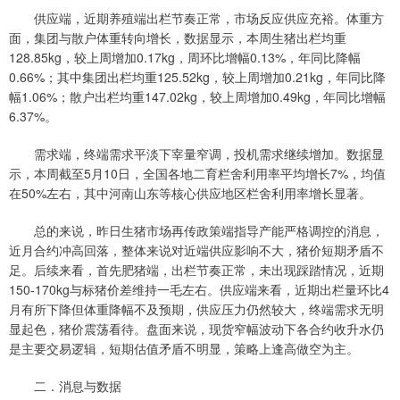
供应端，近期养殖端出栏节奏正常，市场反应供应充裕。体重方
面，集团与散户体重转向增长，数据显示，本周生猪出栏均重
128.85kg，较上周增加0.17kg，周环比增幅0.13%，年同比降幅
0.66%；其中集团出栏均重125.52kg，较上周增加0.21kg，年同比降
幅1.06%；散户出栏均重147.02kg，较上周增加0.49kg，年同比增幅
6.37%。
需求端，终端需求平淡下宰量窄调，投机需求继续增加。数据显
示，本周截至5月10日，全国各地二育栏舍利用率平均增长7%，均值
在50%左右，其中河南山东等核心供应地区栏舍利用率增长显著。
总的来说，昨日生猪市场再传政策端指导产能严格调控的消息，
近月合约冲高回落，整体来说对近端供应影响不大，猪价短期矛盾不
足。后续来看，首先肥猪端，出栏节奏正常，未出现踩踏情况，近期
150-170kg与标猪价差维持一毛左右。供应端来看，近期出栏量环比4
月有所下降但体重降幅不及预期，供应压力仍然较大，终端需求无明
显起色，猪价震荡看待。盘面来说，现货窄幅波动下各合约收升水仍
是主要交易逻辑，短期估值矛盾不明显，策略上逢高做空为主。
二．消息与数据