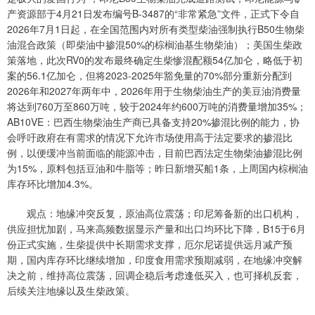
产资源部于4月21日发布编号B-3487的“非常紧急”文件，正式下令自
2026年7月1日起，在全国范围内对所有类型柴油强制执行B50生物柴
油混合政策（即柴油中掺混50%的棕榈油基生物柴油）；美国生柴政
策落地，此次RV0的发布最终确定生柴惨混配额54亿加仑，略低于初
案的56.1亿加仑，但将2023-2025年豁免量的70%部分重新分配到
2026年和2027年两年中，2026年用于生物柴油生产的美豆油消费量
将达到760万至860万吨，较于2024年约600万吨的消费量增加35%；
AB10VE：巴西生物柴油生产商已具备支持20%掺混比例的能力，协
会呼吁政府在有需求的情况下允许市场使用高于法定要求的掺混比
例，以便缓冲当前面临的能源冲击，目前巴西法定生物柴油掺混比例
为15%，原料包括豆油和牛脂等；昨日新增买船1条，上周国内棕榈油
库存环比增加4.3%。
观点：地缘冲突反复，原油高位震荡；印尼筹备新的出口机构，
供应担忧加剧，马来高频数据显示产量和出口均环比下降，B15于6月
份正式实施，生柴提供中长期需求支撑，厄尔尼诺提供远月减产预
期，国内库存环比继续增加，印度食用需求预期减弱，在地缘冲突解
决之前，维持高位震荡，回调企稳后考虑逢低买入，也可择机反套，
后续关注地缘以及生柴政策。