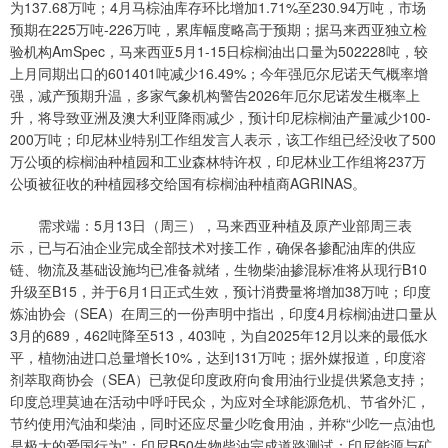
为137.68万吨；4月马棕油库存环比增加1.71%至230.94万吨，市场
预期在225万吨-226万吨，累库幅度略高于预期；据马来西亚独立检
验机构AmSpec，马来西亚5月1-15日棕榈油出口量为502228吨，较
上月同期出口的601401吨减少16.49%；今年强厄尔尼诺天气概率增
强，减产预期升温，多家气象机构警告2026年厄尔尼诺发生概率上
升，将导致亚洲及澳大利亚降雨减少，预计印尼棕榈油产量减少100-
200万吨；印尼林业特别工作组发言人表示，该工作组已经没收了500
万公顷的棕榈油种植园和工业森林特许权，印尼林业工作组将237万
公顷被征收的种植园移交给国有棕榈油种植商AGRINAS。
需求端：5月13日（周三），马来西亚种植及原产业部周三表
示，已与石油企业完成全部技术对接工作，确保各掺配油库的供应
链、物流及基础设施均已准备就绪，生物柴油掺混标准将从现行B10
升级至B15，并于6月1日正式生效，预计消费量将增加38万吨；印度
炼油协会（SEA）在周三的一份声明中指出，印度4月棕榈油进口量从
3月的689，462吨降至513，403吨，为自2025年12月以来的最低水
平，植物油进口总量增长10%，达到131万吨；据外媒报道，印度溶
剂萃取商协会（SEA）已敦促印度政府向食用油行业提供紧急支持；
印度总理莫迪在活动中呼吁民众，为应对全球能源危机、节省外汇，
节约使用汽油和柴油，同时还应尽量少吃食用油，并称“少吃一点油也
是极大的爱国行为”；印尼B50生物柴油完成道路测试；印尼能源与矿