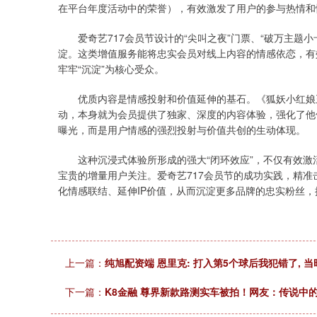
在平台年度活动中的荣誉），有效激发了用户的参与热情和
爱奇艺717会员节设计的“尖叫之夜”门票、“破万主题小
淀。这类增值服务能将忠实会员对线上内容的情感依恋，有效
牢牢“沉淀”为核心受众。
优质内容是情感投射和价值延伸的基石。《狐妖小红娘王权
动，本身就为会员提供了独家、深度的内容体验，强化了他
曝光，而是用户情感的强烈投射与价值共创的生动体现。
这种沉浸式体验所形成的强大“闭环效应”，不仅有效激
宝贵的增量用户关注。爱奇艺717会员节的成功实践，精准
化情感联结、延伸IP价值，从而沉淀更多品牌的忠实粉丝
上一篇：
纯旭配资端 恩里克: 打入第5个球后我犯错了, 
下一篇：
K8金融 尊界新款路测实车被拍！网友：传说中的