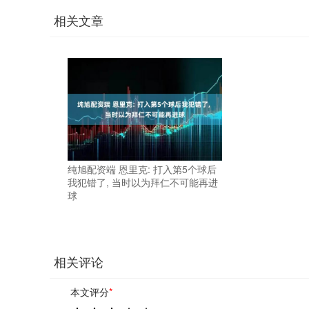
相关文章
纯旭配资端 恩里克: 打入第5个球后
我犯错了, 当时以为拜仁不可能再进
球
相关评论
本文评分
*