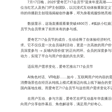
7月17日晚，2025"爱奇艺717会员节"迎来年度高潮—
位当红艺人及热门IP主创团队，以沉浸式互动体验重新定
待的待播剧主创现场揭秘创作趣事，邓为身着戏服惊艳亮相，成毅
数据显示，这场直播观看量突破4800万，#狐妖小红娘王
员节为会员带来了前所未有的参与感。
爱奇艺717会员节的成功，生动诠释了在体验经济时代
求。它不仅仅是一次会员福利活动，更是一次高效的用户价值
员深度参与 → 反哺内容价值”的正向闭环。会员的深度参
动力，实现了平台与用户价值的共生共荣。
适应用户需求变化，爱奇艺推出717会员节
AI角色对话、VR电影……如今，互联网用户对内容的需
消费场景也在经历从纯线上模式逐渐迈向线上线下融合的变
国内落地生根。而爱奇艺717会员节与这些用户需求变化不
在用户互动、参与方面，爱奇艺在IP互动嘉年华直播活
向用户分享创作幕后、角色解读等，满足用户好奇心。