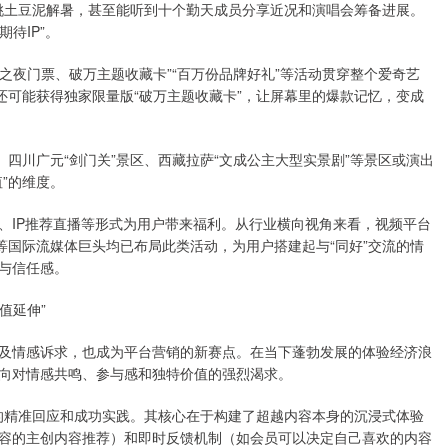
桃土豆泥解暑，甚至能听到十个勤天成员分享近况和演唱会筹备进展。
待IP”。
夜门票、破万主题收藏卡”“百万份品牌好礼”等活动贯穿整个爱奇艺
还可能获得独家限量版“破万主题收藏卡”，让屏幕里的爆款记忆，变成
四川广元“剑门关”景区、西藏拉萨“文成公主大型实景剧”等景区或演出
”的维度。
、IP推荐直播等形式为用户带来福利。从行业横向视角来看，视频平台
ey +等国际流媒体巨头均已布局此类活动，为用户搭建起与“同好”交流的情
与信任感。
值延伸”
情感诉求，也成为平台营销的新赛点。在当下蓬勃发展的体验经济浪
向对情感共鸣、参与感和独特价值的强烈渴求。
的精准回应和成功实践。其核心在于构建了超越内容本身的沉浸式体验
容的主创内容推荐）和即时反馈机制（如会员可以决定自己喜欢的内容