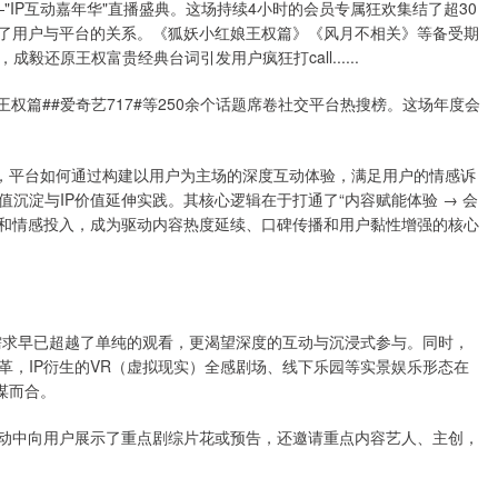
—"IP互动嘉年华"直播盛典。这场持续4小时的会员专属狂欢集结了超30
义了用户与平台的关系。《狐妖小红娘王权篇》《风月不相关》等备受期
还原王权富贵经典台词引发用户疯狂打call......
权篇##爱奇艺717#等250余个话题席卷社交平台热搜榜。这场年度会
，平台如何通过构建以用户为主场的深度互动体验，满足用户的情感诉
沉淀与IP价值延伸实践。其核心逻辑在于打通了“内容赋能体验 → 会
与和情感投入，成为驱动内容热度延续、口碑传播和用户黏性增强的核心
求早已超越了单纯的观看，更渴望深度的互动与沉浸式参与。同时，
革，IP衍生的VR（虚拟现实）全感剧场、线下乐园等实景娱乐形态在
谋而合。
动中向用户展示了重点剧综片花或预告，还邀请重点内容艺人、主创，