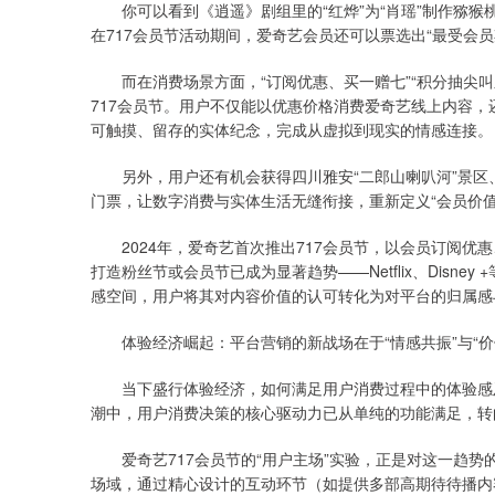
你可以看到《逍遥》剧组里的“红烨”为“肖瑶”制作猕猴
在717会员节活动期间，爱奇艺会员还可以票选出“最受会员期
而在消费场景方面，“订阅优惠、买一赠七”“积分抽尖叫之
717会员节。用户不仅能以优惠价格消费爱奇艺线上内容，
可触摸、留存的实体纪念，完成从虚拟到现实的情感连接。
另外，用户还有机会获得四川雅安“二郎山喇叭河”景区、
门票，让数字消费与实体生活无缝衔接，重新定义“会员价值
2024年，爱奇艺首次推出717会员节，以会员订阅优惠
打造粉丝节或会员节已成为显著趋势——Netflix、Disn
感空间，用户将其对内容价值的认可转化为对平台的归属感
体验经济崛起：平台营销的新战场在于“情感共振”与“价
当下盛行体验经济，如何满足用户消费过程中的体验感及
潮中，用户消费决策的核心驱动力已从单纯的功能满足，转
爱奇艺717会员节的“用户主场”实验，正是对这一趋势
场域，通过精心设计的互动环节（如提供多部高期待待播内