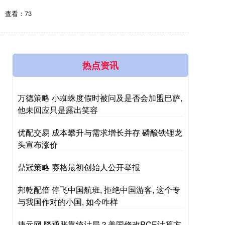
查看：73
热点资讯
万德策略 小蜘蛛度假时被问及是否会加盟巴萨,
他未回应只是露出笑容
优配交易 成本攀升与需求增长并存 磷酸铁锂龙
头宣布涨价
鼎冠策略 赛格最初创始人公开举报
邦乾配倍 停飞中国航班, 拒绝中国游客, 这个专
与我国作对的小国, 如今咋样
捷元网 降通胀靠统计局？美国修改PCE计算方