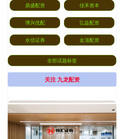
鼎盛配资
佳禾资本
博兴优配
弘益配资
永信证券
金顶配资
全部话题标签
关注 九龙配资