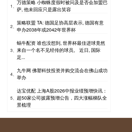
万德策略 小蜘蛛度假时被问及是否会加盟巴
1、
萨, 他未回应只是露出笑容
策略联盟 TA: 德国足协高层表示, 德国有意
2、
申办2038年或2042年世界杯
蜗牛配资 谁也没想到, 世界杯最佳进球竟然
来自一个名不见经传的球员。 近日, 国际
3、
足...
九牛网 佛塑科技投资并购交流会在佛山成功
4、
举办
达宝优配 上海A股2026中报业绩预增快讯：
超50家公司披露预增公告，四大涨幅梯队全
5、
景梳理