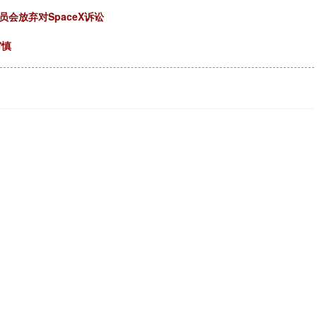
会放弃对SpaceX诉讼
审慎