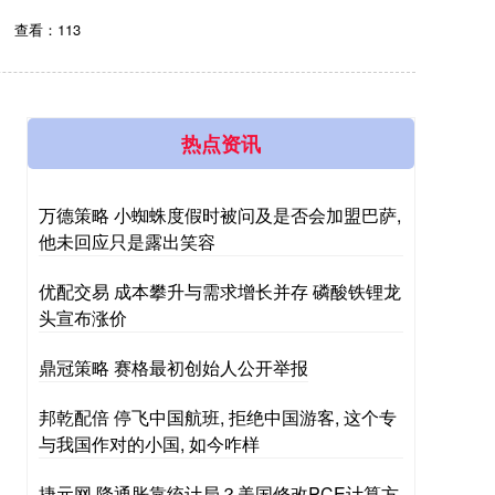
查看：113
热点资讯
万德策略 小蜘蛛度假时被问及是否会加盟巴萨,
他未回应只是露出笑容
优配交易 成本攀升与需求增长并存 磷酸铁锂龙
头宣布涨价
鼎冠策略 赛格最初创始人公开举报
邦乾配倍 停飞中国航班, 拒绝中国游客, 这个专
与我国作对的小国, 如今咋样
捷元网 降通胀靠统计局？美国修改PCE计算方