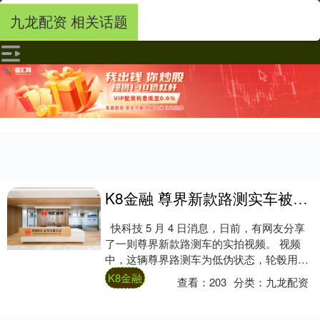
九龙配资 相关话题
K8金融 尊界新款路测实车被拍！网友：传说中的200万级高顶版？
快科技 5 月 4 日消息，日前，有网友分享
了一则尊界新款路测车的实拍视频。 视频
中，这辆尊界路测车为低伪状态，轮毂用斑
马纸覆盖，车身上的前车标和驾驶舱完全....
K8金融
查看：
203
分类：
九龙配资