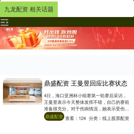
九龙配资 相关话题
鼎盛配资 王曼昱回应比赛状态
4日，海口亚洲杯小组赛第一轮赛后采访，
王曼昱表示今天整体发挥不错，自己的赛前
准备很充分。对于伤病情况，她表示受伤后
已经过去很长时间，希望专注于现在比赛的
鼎盛配资
查看：
124
分类：
线上股票配资
表现。谈....