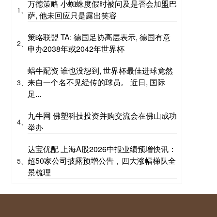
万德策略 小蜘蛛度假时被问及是否会加盟巴
1、
萨, 他未回应只是露出笑容
策略联盟 TA: 德国足协高层表示, 德国有意
2、
申办2038年或2042年世界杯
蜗牛配资 谁也没想到, 世界杯最佳进球竟然
来自一个名不见经传的球员。 近日, 国际
3、
足...
九牛网 佛塑科技投资并购交流会在佛山成功
4、
举办
达宝优配 上海A股2026中报业绩预增快讯：
超50家公司披露预增公告，四大涨幅梯队全
5、
景梳理