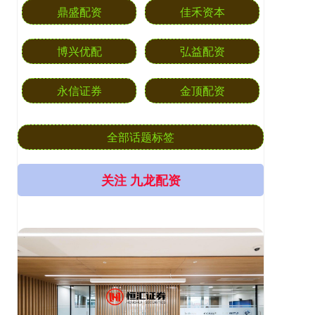
鼎盛配资
佳禾资本
博兴优配
弘益配资
永信证券
金顶配资
全部话题标签
关注 九龙配资